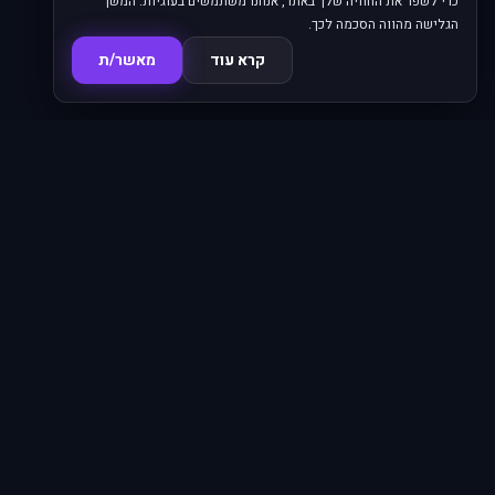
כדי לשפר את החוויה שלך באתר, אנחנו משתמשים בעוגיות. המשך
הגלישה מהווה הסכמה לכך.
קרא עוד
מאשר/ת
סדרות
פרקים
16,345
620
סרטים
מחוברים
4,887
66