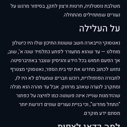
משלבת נוסטלגיה, חרטות ורצון לתקן, בסיפור מרגש על
נעורים שמתחילים מהתחלה.
על העלילה
נאטסוקי הייבארה חשב ששנות התיכון שלו היו כישלון
מוחלט — עד שהוא מתעורר לפתע כתלמיד שנה א', שוב,
אך הפעם חמוש בכל הידע והניסיון שצבר באוניברסיטה.
נחוש לכתוב מחדש את ימי בית הספר, נאטסוקי מצטרף
לחבורה הפופולרית, רוכש חברים שמעולם לא היו לו,
ומתקרב לנערה שאהב מרחוק. אבל עד מהרה הוא מגלה
שהזדמנות שנייה אינה פשוטה כמו לחיצה על כפתור
"התחל מחדש", וכי בניית נעורים שונים דורשת יותר
מסתם ידע מוקדם.