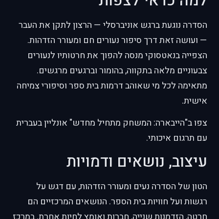
למה כדאי לצפות
הסדרה נוגעת ברגש אוניברסלי — הרצון לתקן את העבר
— ועושה זאת דרך סיפור נעורים חם ומעורר הזדהות.
הצפייה בנאטסוקי מנסה להפוך את חרטותיו לנעורים
צבעוניים מלאה בתקווה, בהומור וברגעים מרגשים.
מתאימה לכל מי שאוהב דרמות בית ספר וסיפורי צמיחה
אישית.
צפו ב"הייבארה: המשחק מתחיל מחדש" אונליין בעברית
עם תרגום איכותי.
עיצוב, נושאים ודמויות
הטון של הסדרה נעים ומעורר הזדהות, עם דגש על
רגשות ועל חוויות בית הספר. הנושאים המרכזיים הם
חרטה, הזדמנות שנייה, חברות ואומץ לחיות אחרת. במרכז