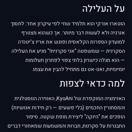
על העלילה
הוטארו אורקי הוא תלמיד שחי לפי עיקרון אחד: לחסוך
אנרגיה ולא לעשות דבר מיותר. אך כשהוא מצטרף
למועדון הספרות הקלאסית ופוגש את אריו צ'יטנדה
הסקרנית — שמשפטה "אני סקרנית!" מניע את העלילה
— הוא מגלה כישרון בלתי צפוי לפתרון תעלומות
יומיומיות, ואט-אט גם מתחיל להבין את עצמו.
למה כדאי לצפות
האנימציה המוקפדת של KyoAni, האווירה הנוסטלגית
והמסתורין החכמים (בלי פשעים — רק חידות אנושיות)
הופכים את "היוקה" ליצירת מופת שקטה. סיפור
התבגרות על סקרנות, חברות והמשמעות שמאחורי דברים