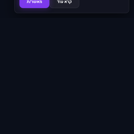
קרא עוד
מאשר/ת
סדרות
פרקים
16,345
620
סרטים
מחוברים
4,046
66