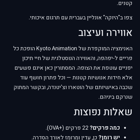
קטנים.
צפו ב"היוקה" אונליין בעברית עם תרגום איכותי.
אווירה ועיצוב
האנימציה המוקפדת של Kyoto Animation הופכת כל
פריים ל-יפהפה, והאווירה הנוסטלגית של חיי תיכון
יפניים עוטפת את הצופה. המסתורין כאן אינם פשעים
אלא חידות אנושיות קטנות — וכל פתרון חושף עוד
שכבה באישיותם של הוטארו וצ'יטנדה, ובקשר המתוק
שנרקם ביניהם.
שאלות נפוצות
כמה פרקים?
22 פרקים (+OVA).
יש רומן?
כן, עדין ומרומז לאורך הסדרה.