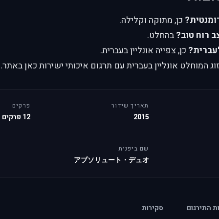
רומנטית?
כן, מתוקה וקלילה.
 רוח טוב?
בהחלט.
עברית?
כן, צפייה אונליין בעברית.
 המוחלט אונליין בעברית עם תרגום איכותי ישירות כאן באתר.
תאריך שידור
פרקים
2015
12 פרקים
שם ביפנית
アブソリュート・デュオ
ות התירגום
סקירות