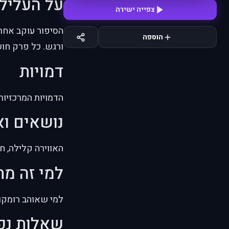
על העליל
צפייה ישירה
הסיפור עוקב אחר
הוספה
ורגש. כל פרק חו
דמויות
הדמויות המרכזיות
נושאים וא
האווירה קלילה, ח
למי זה מ
למי שאוהב רומקום
שאלות נפ