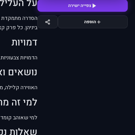
על העליל
צפייה ישירה
הסדרה מתמקדת בק
הוספה
ביניהן. כל פרק ק
דמויות
הדמויות צבעוניות 
נושאים וא
האווירה קלילה, מ
למי זה מ
למי שאוהב קומדיי
שאלות נפ