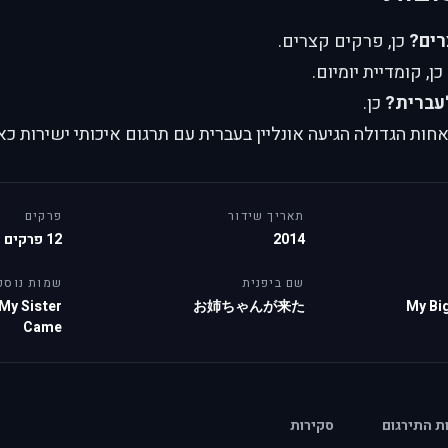
רים?
כן, פרקים קצרים.
כן, קומדיית יומיום.
עברית?
כן.
ת הגדולה הגיעה אונליין בעברית עם תרגום איכותי ישירות כא
תאריך שידור
פרקים
2014
12 פרקים
שם ביפנית
שמות נוספ
My Sister
お姉ちゃんが来た
My Big
Came
ות התירגום
סקירות