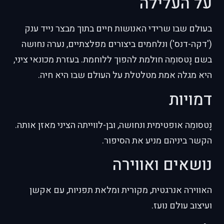
על העלילה
בעולם שבו שרידי האנושות חיים בתוך מבצר נייד ענק
('דקה-דנס') ונלחמים ביצורים מפלצתיים, נערה נחושה
בשם נָטסומֵה חולמת להפוך ללוחמת. בעזרת מכונאי ציני,
היא מגלה אמת מטלטלת על העולם שבו היא חיה.
דמויות
נָטסומֵה אופטימית ונחושה, ובן-לווייתה הציני מאזן אותה.
הקשר ביניהם מניע את הסיפור.
נושאים ואווירה
האווירה אנרגטית, מקורית ומלאת תפניות, עם אקשן
ועיצוב עולם נועז.