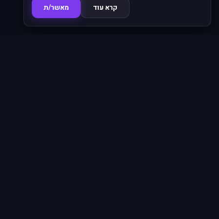
קרא עוד
מאשר/ת
סדרות
620
ניווט מהיר
אנימה פו