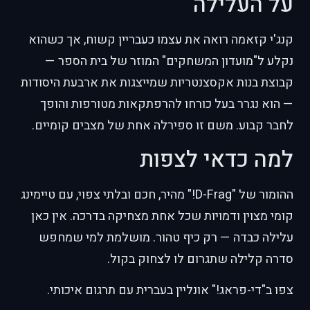
על העלילה
קנג'י קזאמה רואה את עצמו כעבריין קשוח, אך כשהוא
נקלע ל"מועדון המשחקים" המוזר של בית הספר —
קבוצת בנות אקסצנטריות שמייצגות את ארבעת היסודות
— הוא נגרר בעל כורחו להרפתקאות מטורפות והופך
לחבר קבוע. משם זו ספירלה אחת של מצבים קומיים.
למה כדאי לצפות
ההומור של "D-Frag!" מהיר, חכם ובלתי צפוי, עם טיימינג
קומי מצוין ודמויות שכל אחת מצחיקה בדרכה. אין כאן
עלילה כבדה — רק כיף טהור. מושלמת למי שמחפש
סדרה קלילה שתגרום לו לצחוק בקול.
צפו ב"די-פראג!" אונליין בעברית עם תרגום איכותי.