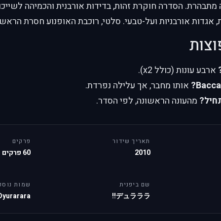
תבהרת. הסדרה חוקרת זהות, בדידות אורבנית והכמיהה לשייכו
ת, אגדות אורבניות ועל-טבעי. סלטי, רוכבת האופנוע חסרת הראש,
וצות
ארבע עונות (כולל x2).
אותו מחבר, אך עלילה נפרדת.
חיל?
מהעונה הראשונה, לפי הסדר.
תאריך שידור
פרקים
2010
60 פרקים
שם ביפנית
שמות נוספ
Dyurarara!!
デュラララ!!