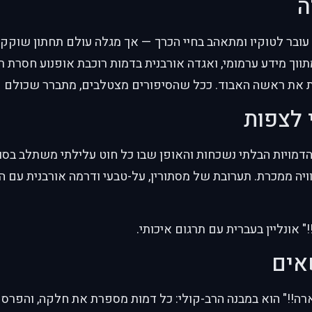
ה
ובר לטוקיו ומתאהב בחיי הכרך — אך מגלה עולם תחתון שוקק: כ
ווך מידע ערמומי, ואגדה אורבנית בדמות רוכבת אופנוע חסרת 
את ראשה האבוד. ככל שהסיפורים מצטלבים, מתברר שכולם קש
 לצפות
הדמויות הבלתי נשכחות והאופן שבו כל חוט עלילתי משתלב בס
ויה ממכרת. תערובת של מסתורין, על-טבעי ודרמה אורבנית עם המו
 אונליין בעברית עם תרגום איכותי.
אים
רה!!" הוא במבנה הרב-קולי: כל דמות מספרת את חלקה, והפרס