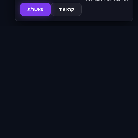
קרא עוד
מאשר/ת
סדרות
620
ניווט מהיר
אנימה פו