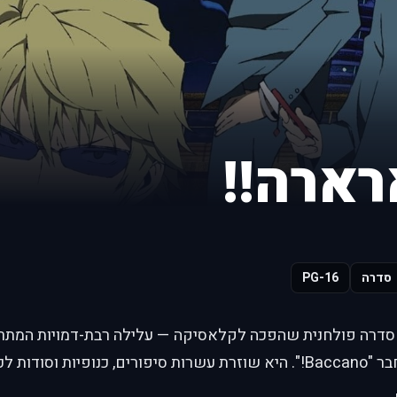
רארה!!
סדרה
PG-16
Du!!" היא סדרה פולחנית שהפכה לקלאסיקה — עלילה רבת-דמויות המ
די תמונה אחת סוחפת.