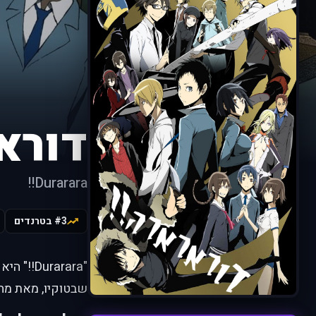
דורא
Durarara!!
#3 בטרנדים
"rarara
שבטוקיו, מאת מחבר "Baccano!". היא שוזרת עשרות סיפורים, כנופיות וסודות לכ