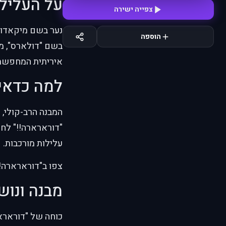
על העליל
צפייה ישירה
נער בשם מיקאדו ע
הוספה
בשם "דולארס", מת
איריתית המחפשת 
למה כדאי
המבנה הרב-קולי, 
"דורארארה!!" לחו
עלילות מורכבות.
צפו ב"דורארארה!!"
מבנה ונוש
כוחה של "דורארא