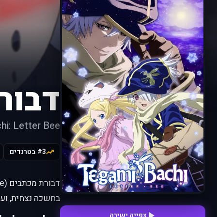
דבור
hi: Letter Bee
#3 בטרנדים
בחשכה נצחית, ועו
צפייה ישירה