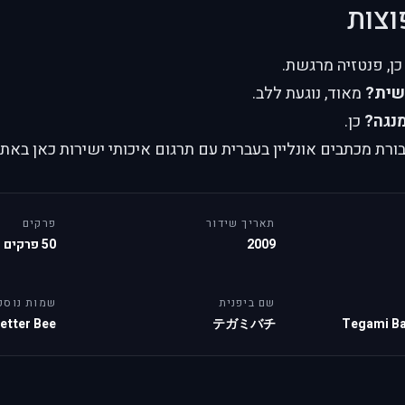
וצות
ן, פנטזיה מרגשת.
שית?
מאוד, נוגעת ללב.
נגה?
כן.
ת מכתבים אונליין בעברית עם תרגום איכותי ישירות כאן באתר
תאריך שידור
פרקים
2009
50 פרקים
שם ביפנית
שמות נוספ
etter Bee
テガミバチ
Tegami Ba