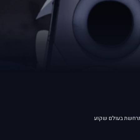
שת ויפהפייה, שמתרחשת בעולם שקוע