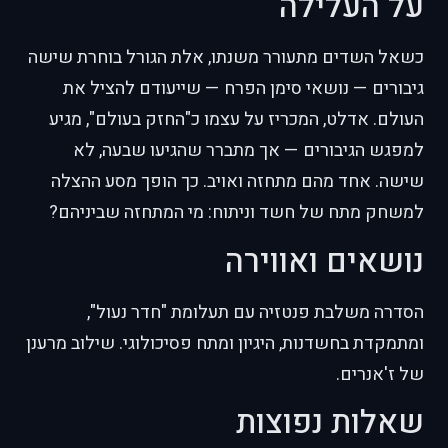
על העלילה
כשאל השדים מתעורר משנתו, אלת הגורל בוחרת שישה
גיבורים — נושאי סימן הפרח — שייעודם להציל את
העולם. אדלט, המכריז על עצמו כ"החזק בעולם", מגיע
למפגש הגיבורים — אך מתברר שהגיעו שבעה, לא
שישה. אחד מהם מתחזה ואויב. כך הופך מסע ההצלה
למשחק מתח של חשד וניתוח: מי המתחזה שביניהם?
נושאים ואווירה
הסדרה משלבת פנטזיה עם תעלומת "חדר נעול",
ומתמקדת בחשדנות, היגיון ומתח פסיכולוגי. שילוב מרענן
של ז'אנרים.
שאלות נפוצות