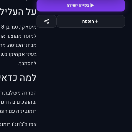
צפייה ישירה
על העליל
הוספה
למוסד ממוצע. אחי
מבחני הכניסה. מ
בעיני אקהיקו כש
להסתבך.
למה כדאי
הסדרה משלבת רגע
שהופכים בהדרגה ל
רומנטיקה עם הומו
צפו ב"ג'ונג'ו רומנ