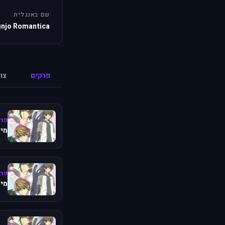
שם באנגלית
unjo Romantica
פרקים
צו
פרק
מיש
פרק
מיש