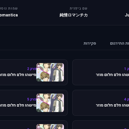
שם ביפנית
שמות נוספ
Romantica
純情ロマンチカ
J
ות התירגום
סקירות
 1
פרק 2
הו חלם חלום מוזר
מישהו חלם חלום מוזר
 4
פרק 5
הו חלם חלום מוזר
מישהו חלם חלום מוזר