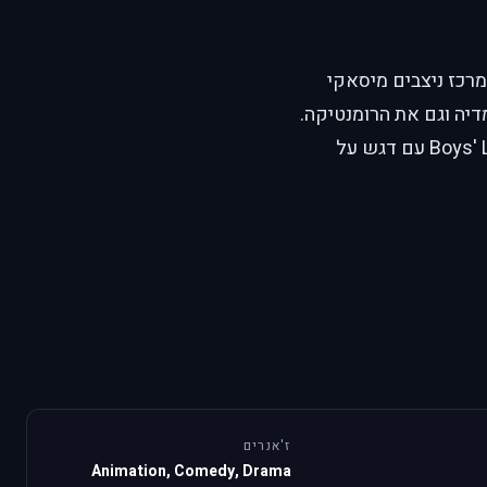
רכז ניצבים מיסאקי
דיה וגם את הרומנטיקה.
הטון נע בין קלילות משעשעת לרגעים רגשיים כנים. סדרה מובהקת בז'אנר ה-Boys' Love עם דגש על
ז'אנרים
Animation, Comedy, Drama