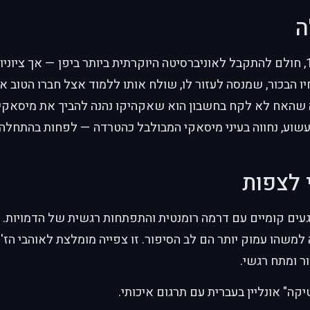
ה
מיסאקי, נער בן 18, חולם להתקבל לאוניברסיטה היוקרתית ביותר ביפן — אך 
ו הבכור, שמנסה לעזור לו, שולח אותו ללמוד אצל חברו הטוב 
ה שהאח לא לקח בחשבון הוא שאקהיקו נהנה להביך את מיסאקי 
עשוע, נחווה בעיני מיסאקי המבולבל כהטרדה — לפחות בהתחלה
 לצפות
ים קומיים עם דרמה רומנטית והתפתחות רגשית של הדמויות. 
משהו עמוק יותר הם לב הסיפור. זו צפייה מומלצת לאוהבי הז
ר ומתח רגשי.
טיקה" אונליין בעברית עם תרגום איכותי.