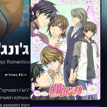
ג'ונג
njo Romantica
#3 בטרנדים
המשלבת רומנטיקה,
והטון המשעשע ש