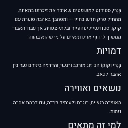
בָּנְרִי, סטודנט למשפטים שאיבד את זיכרונו בתאונה,
מתחיל פרק חדש בחייו — ומסתבך באהבה סוערת עם
קוֹקוֹ, סטודנטית יפהפייה ובלתי-צפויה. אך עברו האבוד
ממשיך לרדוף אותו ומאיים על מי שהוא בהווה.
דמויות
בָּנְרִי וקוֹקוֹ הם זוג מורכב ורגשי, והדרמה ביניהם נעה בין
אהבה לכאב.
נושאים ואווירה
האווירה רגשית, בוגרת ולעיתים כבדה, עם דרמת אהבה
וזהות.
למי זה מתאים