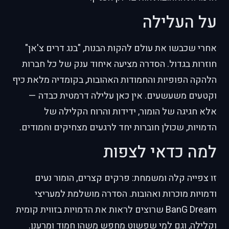
על העלילה
אחרי שכבשו את עולם להקות הבנות, "בנג דרים צ'אן"
חוזרות בגדול. הסדרה מציעה איחוד ענק של כל חברות
הלהקה הפופיות והחמודות האהובות, בקומדיה מלאת כיף
וקטעים משעשעים. אין כאן עלילה דרמטית כבדה —
אלא חגיגה של הומור, ידידות והרוח הקלילה של
הדמויות, שכולן חוברות יחד לרגעים מצחיקים וחמודים.
למה כדאי לצפות
זו צפייה קלה ומשמחת: פרקים קצרים, הומור נעים
ודמויות מוכרות ואהובות. הסדרה מושלמת למעריצי
BanG Dream שרוצים לראות את הדמויות בזווית קומית
וקלילה, וגם למי שפשוט מחפש משהו חמוד ומרענן.