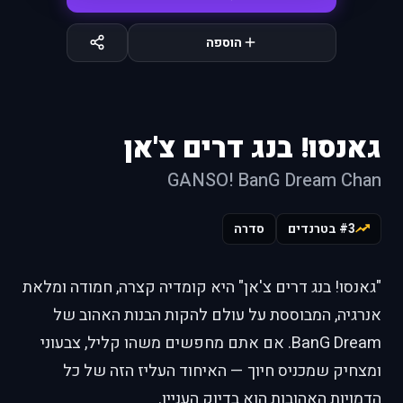
הוספה
גאנסו! בנג דרים צ'אן
GANSO! BanG Dream Chan
#3 בטרנדים
סדרה
"גאנסו! בנג דרים צ'אן" היא קומדיה קצרה, חמודה ומלאת
אנרגיה, המבוססת על עולם להקות הבנות האהוב של
BanG Dream. אם אתם מחפשים משהו קליל, צבעוני
ומצחיק שמכניס חיוך — האיחוד העליז הזה של כל
הדמויות האהובות הוא בדיוק העניין.