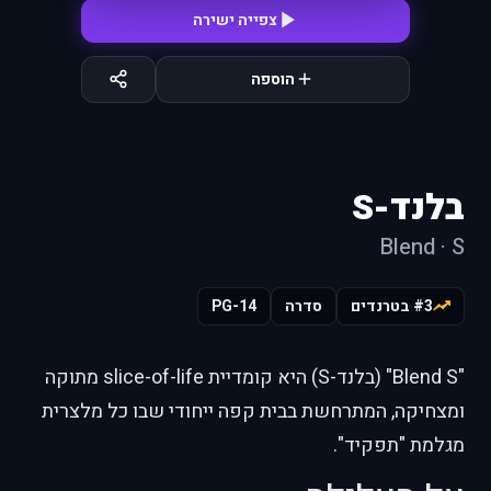
צפייה ישירה
הוספה
בלנד-S
Blend · S
#3 בטרנדים
סדרה
PG-14
"Blend S" (בלנד-S) היא קומדיית slice-of-life מתוקה
ומצחיקה, המתרחשת בבית קפה ייחודי שבו כל מלצרית
מגלמת "תפקיד".