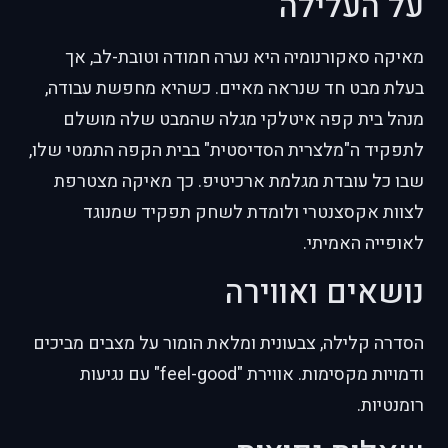
על העלילה
מאיקה סאקורנומיה היא נערה חמודה וטובת-לב, אך
בעלת מבט חד שנראה מאיים. כשהיא מחפשת עבודה,
מנהל בית קפה איטלקי מגלה שהמבט שלה מושלם
לתפקיד ה"מלצרית הסדיסטית" בבית הקפה התמטי שלו,
שבו כל עובדת מגלמת ארכיטיפ. כך מאיקה מצטרפת
לצוות אקסצנטרי ולומדת לשחק תפקיד שמנוגד
לאופייה האמיתי.
נושאים ואווירה
הסדרה קלילה, צבעונית ומלאת הומור על מצבים מביכים
ודמויות מקסימות. אווירת "feel-good" עם נגיעות
רומנטיות.