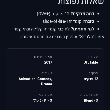
שאלות נפוצות
כמה פרקים?
12 פרקים (+OVA).
סוגה?
קומדיה ו-slice-of-life.
למי מתאים?
לחובבי קומדיה קלילה ובתי קפה.
צפו ב"בלנד-S" אונליין בעברית עם תרגום איכותי.
סטודיו
תאריך שידור
2017
Ufotable
פרקים
ז'אנרים
12 פרקים
Animation, Comedy,
Drama
שם באנגלית
שם ביפנית
ブレンド・S
Blend · S