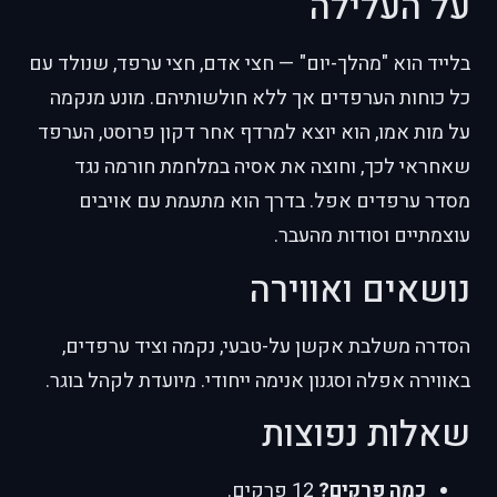
על העלילה
בלייד הוא "מהלך-יום" — חצי אדם, חצי ערפד, שנולד עם
כל כוחות הערפדים אך ללא חולשותיהם. מונע מנקמה
על מות אמו, הוא יוצא למרדף אחר דקון פרוסט, הערפד
שאחראי לכך, וחוצה את אסיה במלחמת חורמה נגד
מסדר ערפדים אפל. בדרך הוא מתעמת עם אויבים
עוצמתיים וסודות מהעבר.
נושאים ואווירה
הסדרה משלבת אקשן על-טבעי, נקמה וציד ערפדים,
באווירה אפלה וסגנון אנימה ייחודי. מיועדת לקהל בוגר.
שאלות נפוצות
כמה פרקים?
12 פרקים.