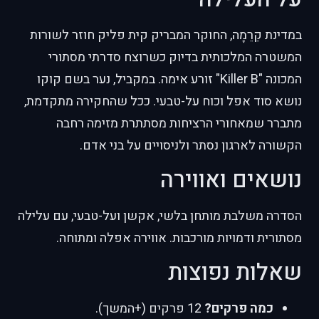
במדינת קֵרֵמָה, החוקר המבריק קית פליק חוזר לשורות
המשטרה המלכותית בדיוק כשרוצח סדרתי מסתורי
המכונה "Killer B" זורע אימה. במקביל, נער בשם קוקו
נושא סוד אפל וכוח על-טבעי. ככל שהחקירה מתקדמת,
מתברר שמאחורי הרציחות מסתתרת מזימה רחבה
הקשורה לארגון נסתר ולניסויים על בני אדם.
נושאים ואווירה
הסדרה משלבת מותחן בלשי, אקשן ועל-טבעי, עם עלילה
מסתורית ודמויות מורכבות. אווירה אפלה ומתוחה.
שאלות נפוצות
כמה פרקים?
12 פרקים (+המשך).