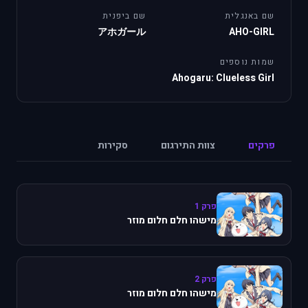
שם באנגלית
שם ביפנית
アホガール
AHO-GIRL
שמות נוספים
Ahogaru: Clueless Girl
פרקים
צוות התירגום
סקירות
פרק 1
מישהו חלם חלום מוזר
פרק 2
מישהו חלם חלום מוזר