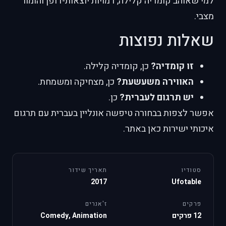
למי שאוהב קומדיה קלילה, דמויות יוצאות-דופן והומור
מצבי.
שאלות נפוצות
זו קומדיה?
כן, קומדיה קלילה.
האווירה משעשעת?
כן, מצחיקה ומשמחת.
יש תרגום לעברית?
כן.
אפשר לצפות בבחורה טיפשה אונליין בעברית עם תרגום
איכותי ישירות כאן באתר.
סטודיו
תאריך שידור
2017
Ufotable
פרקים
ז'אנרים
12 פרקים
Comedy, Animation