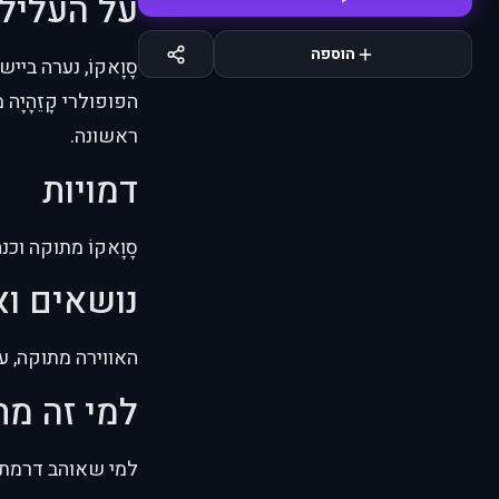
על העליל
הוספה
סָוָאקוֹ, נערה ב
הפופולרי קָזֵהָיָ
ראשונה.
דמויות
סָוָאקוֹ מתוקה וכ
נושאים וא
האווירה מתוקה, ע
למי זה מ
למי שאוהב דרמת א