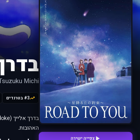
בדרך
 Tsuzuku Michi
#3 בטרנדים
האהובות.
צפייה ישירה