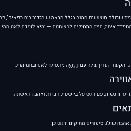
ה
יישנית שכולם חוששים ממנה בגלל מראה ש'מזכיר רוח רפאים', כ
ה מתיידד איתה, חייה מתחילים להשתנות — והיא לומדת לאט מהי 
נה, והקשר העדין שלה עם קָזֵהָיָה מתפתח לאט ובחמימות.
ווירה
דינה ורגשית, עם דגש על ביישנות, חברות ואהבה ראשונה.
תאים
הבה שוג'ו, סיפורים מתוקים ורגש כן.