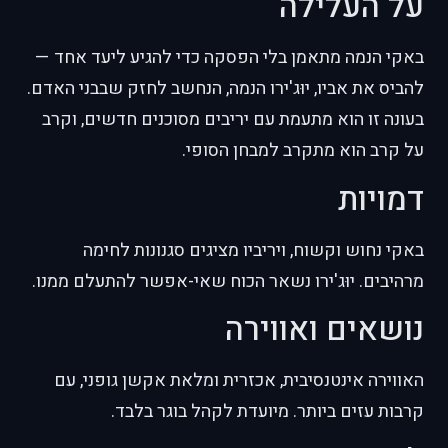
על העלילה
באקי הנמה מתאמן בלי הפסקה כדי להגיע ליעד אחד —
להביס את אביו, יוּג'ירו הנמה, הנחשב לחזק שבבני האדם.
בעונה זו הוא מתעמת עם יריבים מסוכנים חדשים, וקרב
על קרב הוא מתקרב למבחן הסופי.
דמויות
באקי נחוש וקשוח, ויריביו מציגים סגנונות לחימה
מרהיבים. יוּג'ירו נשאר הכוח שאי-אפשר להתעלם ממנו.
נושאים ואווירה
האווירה אינטנסיבית, אכזרית ומלאת אקשן גופני, עם
קרבות עזים ביותר. מיועדת לקהל בוגר בלבד.