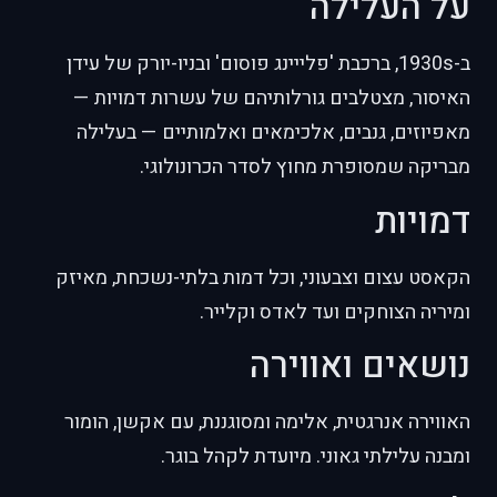
על העלילה
ב-1930s, ברכבת 'פלייינג פוסום' ובניו-יורק של עידן
האיסור, מצטלבים גורלותיהם של עשרות דמויות —
מאפיוזים, גנבים, אלכימאים ואלמותיים — בעלילה
מבריקה שמסופרת מחוץ לסדר הכרונולוגי.
דמויות
הקאסט עצום וצבעוני, וכל דמות בלתי-נשכחת, מאיזק
ומיריה הצוחקים ועד לאדס וקלייר.
נושאים ואווירה
האווירה אנרגטית, אלימה ומסוגננת, עם אקשן, הומור
ומבנה עלילתי גאוני. מיועדת לקהל בוגר.