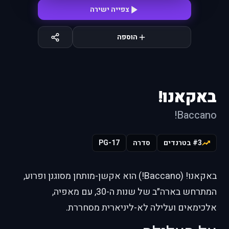
צפייה ישירה
הוספה
באקאנו!
Baccano!
#3 בטרנדים
סדרה
PG-17
באקאנו! (Baccano!) הוא אקשן-מותחן מסוגנן ופרוע,
המתרחש בארה״ב של שנות ה-30, עם מאפיה,
אלכימאים ועלילה לא-ליניארית מסחררת.