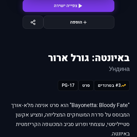
צפייה ישירה
הוספה
באיונטה: גורל ארור
Ундина
#3 בטרנדים
סרט
PG-17
"Bayonetta: Bloody Fate" הוא סרט אנימה מלא-אורך
המבוסס על סדרת המשחקים המצליחה, ומציע אקשן
סטייליסטי, עוצמתי ופרוע סביב המכשפה הקריזמטית
באיונטה.