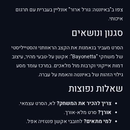
צפו ב"באיונטה: גורל ארור" אונליין בעברית עם תרגום
איכותי.
סגנון ונושאים
הסרט מעביר בנאמנות את הקצב הראוותני והסטייליסטי
של משחקי "Bayonetta": אקשן על-טבעי מהיר, עיצוב
דמות אייקוני וקרבות מול מלאכים. במרכז עומד מסע
גילוי הזהות של באיונטה והאמת על עברה.
שאלות נפוצות
צריך להכיר את המשחק?
לא, הסרט עצמאי.
אורך?
סרט מלא-אורך.
למי מתאים?
לחובבי אקשן פנטזיה אפל.