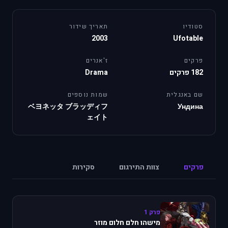
סטודיו
תאריך שידור
2003
Ufotable
פרקים
ז'אנרים
182 פרקים
Drama
שם באנגלית
שמות נוספים
ベヨネッタ ブラッディフ
Ундина
ェイト
פרקים
צוות התירגום
סקירות
פרק 1
מישהו חלם חלום מוזר