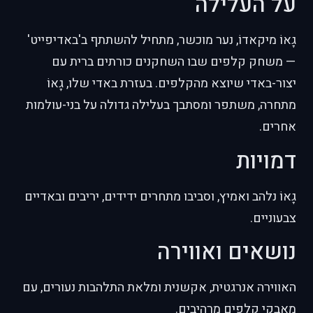
על העלילה
גָאוֹ מיקאדוֹ, נער מוכשר, מתחיל להשתתף ב'באדיפייט'
— משחק קלפים שבו השחקנים כורתים ברית עם
יצור-באדי שיוצא מהקלפים. בעזרת באדי שלו, גָאוֹ
מתחרה, משתפר ומסתבך בעלילה גדולה על בני-עולמות
אחרים.
דמויות
גָאוֹ נלהב ואמיץ, וסביבו מתחרים ידידים, יריבים ובאדיים
צבעוניים.
נושאים ואווירה
האווירה אנרגטית, אקשנית ומלאת התלהבות נעורים, עם
מאבקי קלפים מרהיבים.