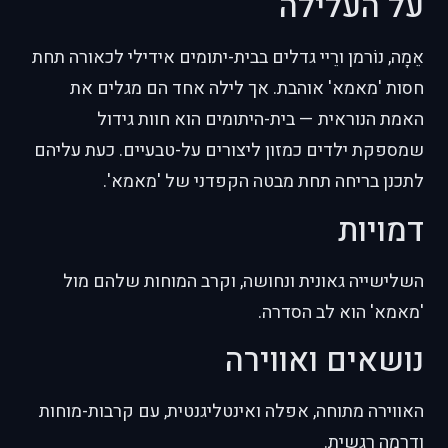
על העלילה
אֵמָה, נוֹרמן ורֵיי גדלים בבית-יתומים אידילי לכאורה תחת
חסות 'מאמא' אוהבת. אך לילה אחד הם מגלים את
האמת הנוראית — בית-היתומים הוא חוות גידול
שמספקת ילדים כמזון ליצורים על-טבעיים. כעת עליהם
לתכנן בריחה תחת מבטה הקפדני של 'מאמא'.
דמויות
השלישייה גאונית ונחושה, וקרב המוחות שלהם מול
'מאמא' הוא לב הסדרה.
נושאים ואווירה
האווירה מתוחה, אפלה ואינטליגנטית, עם קרבות-מוחות
ודרמה רגשית.