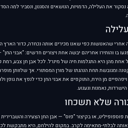
 נסקור את העלילה, הדמויות, הנושאים והסגנון, ונסביר למה הס
.
עלילה
 אחרי שהאנושות כפי שאנו מכירים אותה נכחדה, כדור הארץ ה
ו בו והותירו אחריהם יבשה אחת ויצורים חדשים: "אבני החן" —
אחת מהן היא התגלמות חיה של מינרל. לכל אבן חן צבע, רמת קוש
טנה ומגובשת תחת הנהגתו של מורן המסתורי. אך שלוותן מופרת 
ויפהפיים מן הירח, התוקפים את אבני החן כדי לנפץ את גופן ול
שרדות, נאמנות וגעגוע.
בורה שלא תשכחו
אותה לבלתי-מתאימה לקרב. במקום להילחם, היא מתבקשת לכת