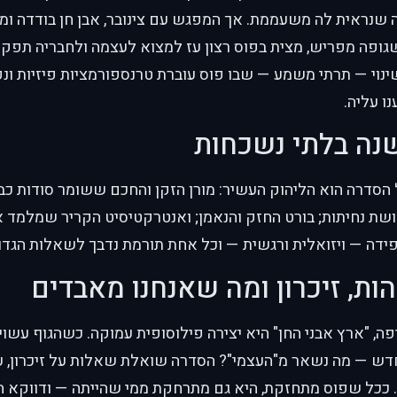
שנראית לה משעממת. אך המפגש עם צינובר, אבן חן בודדה ומיו
שגופה מפריש, מצית בפוס רצון עז למצוא לעצמה ולחבריה תפק
נוי — תרתי משמע — שבו פוס עוברת טרנספורמציות פיזיות ו
ו עליה.
נה בלתי נשכחות
סדרה הוא הליהוק העשיר: מורן הזקן והחכם ששומר סודות כבד
ת נחיתות; בורט החזק והנאמן; ואנטרקטיסיט הקריר שמלמד את
ידה — ויזואלית ורגשית — וכל אחת תורמת נדבך לשאלות הגדו
הות, זיכרון ומה שאנחנו מאבדים
, "ארץ אבני החן" היא יצירה פילוסופית עמוקה. כשהגוף עשוי
דש — מה נשאר מ"העצמי"? הסדרה שואלת שאלות על זיכרון, על
. ככל שפוס מתחזקת, היא גם מתרחקת ממי שהייתה — ודווקא ה