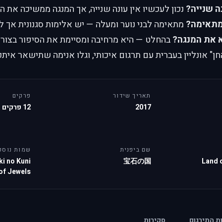
ה שנייה?
נכון לעכשיו אין עונה שנייה, אך המנגה ממשיכה את ה
מתאימה?
מתאימה לבני נוער ומעלה — יש אלימות סגנונית אך ל
 את המנגה?
בהחלט — היא מרחיבה ומסיימת את הסיפור בצור
חן" אונליין בעברית עם תרגום איכותי, וגלו אנימה שתישאר אי
תאריך שידור
פרקים
2017
12 פרקים
שם ביפנית
שמות נוספ
ki no Kuni
宝石の国
Land 
of Jewels
ות התירגום
סקירות