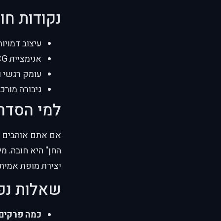
נקודות חו
עיצוב דמויות
אנימציית CG פורצת דרך
עומק רגשי ו
גיבורה מור
למי הסדר
אם אתם אוהבים א
החן" היא חובה. מ
יצירת מופת אמיתי
שאלות נפ
כמה פרקים