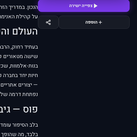
צפייה ישירה
הנכון. במדריך הזה
על קהילת האנימה
הוספה
העולם וה
בעתיד רחוק, הרבה
שישה מטאורים פגע
בנות-אלמוות, שכל 
חיות יחד בחברה ק
— יצורים אתריים 
נפתחת דרמה של הי
פוס — גי
בלבד, מה שהופך 