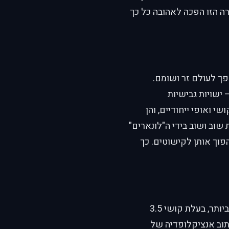
דרה הזו הפכה לאהובה כל כך
פך לעולם זר ושומם.
 ישויות גבישיות
י ואופי ייחודיים, והן
שוב ושוב בידי ה"לונארים"
הפוך אותן לקישוטים. כך
בלב הסיפור עומדת פוספופיליט, או בקיצור "פוס" — אבן החן הצעירה והשברירית ביותר, בעלת קושי 3.5
וב אנציקלופדיה של