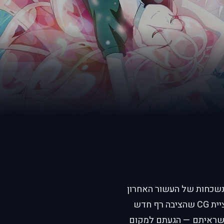
ריות והבלתי נשכחות של העשור האחרון
— יצירה שמשלבת אסתטיקה מהפנטת, פילוסופיה נוקבת על זהות ותמותה, ואנימציית CG שהציבה רף חדש
 שראיתם — הגעתם למקום