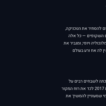
נראו באנימה. במקום להסתיר את הטכניקה,
ם השקופים — כל אלה
ל מלנכוליה ויופי, ומגביר את
ן לה אח ורע בעולם
ססת על המנגה של הארוקו איצ'יקאווה, שהחלה להתפרסם ב-2012 וזכתה לשבחים רבים על
הקומפוזיציה הייחודית, העיצוב המוקפד והעומק הרגשי שלה. עיבוד האנימה משנת 2017 לכד את רוח המקור
י שמעוניין להמשיך את