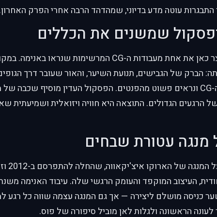
ר התבגרות עוטה מדע בדיוני, שמהדהד הרבה אחרי הפרק האחרון.
ופסקול שמשנים את הכללים
סטודיו Orange יצר כאן את אחת מעבודות ה-CG המרשימות ש
ה: הברק של הגבישים, תנועת השיער, והאור שעובר דרך הגופי
אפשריים בזכות ה-CG ונראים פשוט מהפנטים. הפסקול העדין מוסיף שכבה ש
 הרגעים הגדולים. התוצאה היא חוויה ויזואלית ושמיעתית שאי
 מנגה עטורת שבחים
הסדרה מבו
ר כניסה מושלם ליצירה — אך גם המנגה עצמה שווה כל רגע למ
עונה הראשונה ולגלות לאן מוביל סיפורה של פוס.