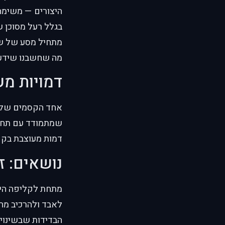
היצורים — משימה 
בגלל רעל מסוכן 
מתחיל מסע של שי
מה שחשבנו שידענ
דמויות מש
אחד הקסמים של ה
שמתמודד עם תחוש
דמות מעוצבת בקפ
נושאים: ז
מתחת לקליפה היפה
לאבד ולהרכיב מח
הבדידות שבשינוי