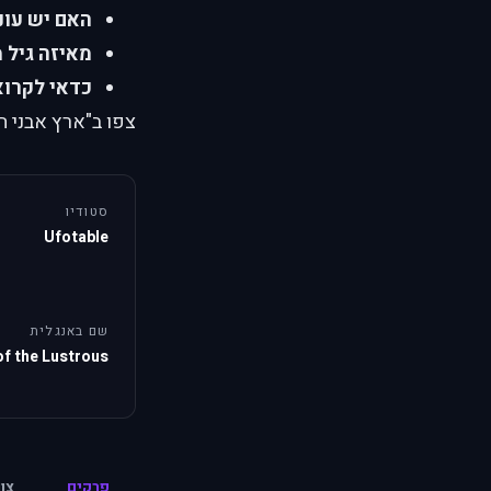
האם יש עונ
מאיזה גיל 
כדאי לקרוא
צפו ב"ארץ אבני ה
סטודיו
Ufotable
שם באנגלית
of the Lustrous
פרקים
צו