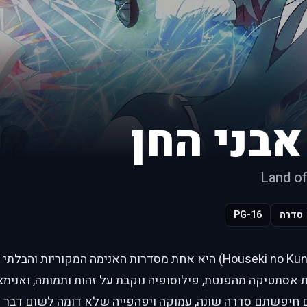
אבני החן
Land of
סדרה
PG-16
"ארץ אבני החן" (Houseki no Kuni) היא אחת מסדרות האנימה המקו
 חיפשתם סדרה שונה, עמוקה ויפהפייה שלא דומה לשום דבר