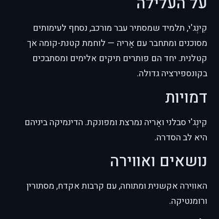
על העלילה
קִינְג'י, תלמיד שמסתיר עבר מורכב, נסחף לעימותים
מסוכנים ומתחבר עם אַריה — לוחמת קטנת-קומה אך
קטלנית. יחד הם פותרים תיקים אלימים ומסתבכים
בקונספירציה גדולה.
דמויות
קִינְג'י סבלני ואַריה נמרצת ומפונקת. הדינמיקה ביניהם
היא לב הסדרה.
נושאים ואווירה
האווירה אקשנית ומתוחה, עם קרבות אקדח, מסתורין
ורומנטיקה.