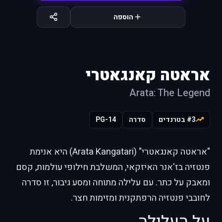
הוספה
אראטה קאנגאטרי
Arata: The Legend
#3 בטרנדים
סדרה
PG-14
"אראטה קאנגאטרי" (Arata Kangatari) היא אנימת
פנטזיה בז'אנר האיזקאי, המשלבת חילופי עולמות, קסם
ומאבק על כתר. עם עלילה מתוחה ומסע גיבור, זו סדרה
לחובבי פנטזיה הרפתקנית ומזימות חצר.
על העלילה