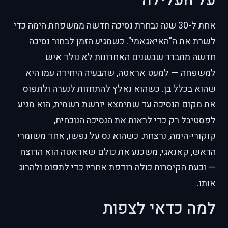
אחת ל-30 שנה נבחרת נסיכה חדשה ממשפחת הימה כדי
לשרת את ה"האיאגאמי". כשמגיע הזמן לבחור נסיכה
חדשה מתברר שבשנים האחרונות לא נולד איש
למשפחה — למעט אראטה, שהבעיה היחידה עמו היא
שהוא בכלל בן. כשהוא נאלץ להתחזות לנערה ולתפוס
את מקום הנסיכה עד שתימצא יורשת רשמית, הוא מגיע
לפסטיבל רק כדי לראות את הנסיכה הנוכחית,
קוקורי-הימה, נרצחת. כשהוא נס על נפשו, אחד משומרי
הראש, קאנאגי, משכנע את כולם שאראטה הוא הרוצח
— וכעת הקיסרות כולה רודפת אחריו כדי לתפוס ולהרוג
אותו.
למה כדאי לצפות