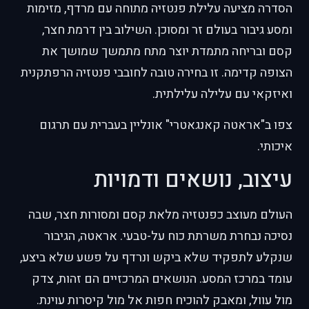
הסדרה מציעה עלילת פנטזיה מתוחה עם מרדף, מזימות
ומסע גיבור בעולם זר ומסוכן. השילוב בין דרמת חצר,
קסם ובריחה מתמדת יוצר מתח מתמשך שמושך את
הצופה קדימה. זו בחירה טובה לחובבי פנטזיה הרפתקנית
ואיזקאי עם עלילה עלילתית.
צפו ב"אראטה קאנגאטרי" אונליין בעברית עם תרגום
איכותי.
עיצוב, נושאים ודמויות
העולם מעוצב כפנטזיה מלאת קסם ומסורות חצר, שבה
נסיכה נבחרת משרתת כוח על-טבעי. אראטה, הגיבור
שנקלע לתפקיד שלא ביקש ונרדף על פשע שלא ביצע,
עומד במרכז המסע. הנושאים המרכזיים הם זהות, צדק
מול עוול, ומאבק להוכיח חפות אל מול קיסרות עוינת.