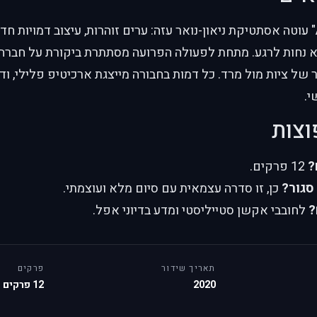
"Akudama Drive" עוטה אסתטיקת ניאון-נואר עזה: ערים זוהרות, עיצוב דמויות
א נחות לרגע. מתחת לפעולה הפרועה מסתתרת ביקורת על חברה
של ציות מול מרד. כל דמות בחבורה מייצגת ארכיטיפ פלילי, ודו
י.
וצות
?
12 פרקים.
סגור?
כן, זו סדרה עצמאית עם סיום מלא ועוצמתי.
?
לחובבי אקשן סטייליסטי ומדע בדיוני אפל.
תאריך שידור
פרקים
2020
12 פרקים