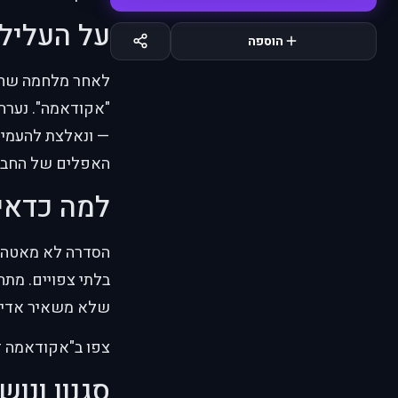
על העליל
הוספה
לאחר מלחמה שחיל
"אקודאמה". נערה 
— ונאלצת להעמיד
האפלים של החברה
למה כדאי
הסדרה לא מאטה לר
בלתי צפויים. מת
שלא משאיר אדיש
צפו ב"אקודאמה דר
סגנון ונוש