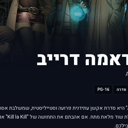
אמה דרייב
סדרה
PG-16
"Akudama Drive" היא סדרת אקשן עתידנית פרועה וסטייליסטית, שמשלבת
קצב מטורף וע
ילכם.