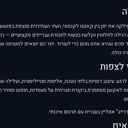
ה
קה את יפן בין קאנטו לקנסאי, העיר העתידנית מוצפת בפושעי
רגילה לחלוטין נקלעת בטעות לחבורת עבריינים מקצועיים — רוצח
 פנים שהיא אחת מהם כדי לשרוד. יחד הם יוצאים למשימה ש
 כולה.
 לצפות
גע: עיצוב דמויות בלתי נשכח, אלימות סטייליסטית, ועלילה ש
חת לאקשן מסתתרת ביקורת חברתית על מעמדות, חופש ומחיר הה
.
ייב" אונליין בעברית עם תרגום איכותי.
אים