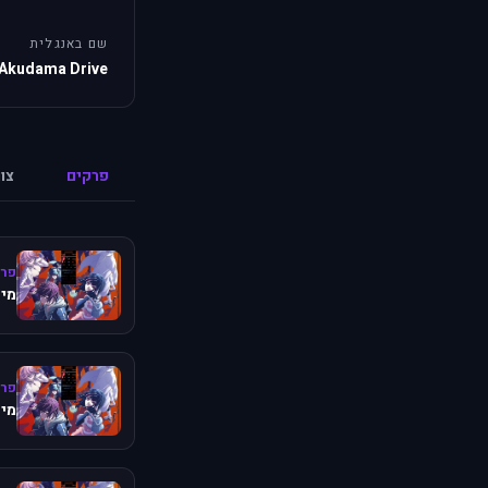
שם באנגלית
Akudama Drive
פרקים
צו
פרק
מיש
פרק
מיש