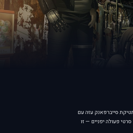
 אסתטיקת סייברפאנק עזה עם
לילת שוד מלאת מתח. אם אהבתם את התחושה של "Kill la Kill" או סרטי פעולה יפניים — זו