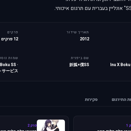
תאריך שידור
פרקים
2012
12 פרקים
שם ביפנית
שמות נוספ
 Boku SS
·
妖狐×僕SS
Inu X Boku
トサービス
ות התירגום
סקירות
 1
פרק 2