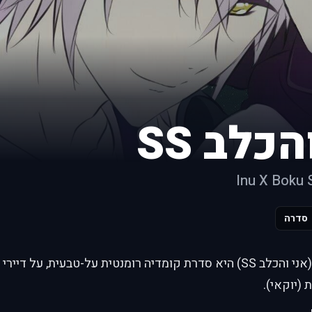
כלב SS
Inu X Boku 
סדרה
"Inu x Boku SS" (אני והכלב SS) היא סדרת קומדיה רומנטית על-טבעית, על
(יוקאי).