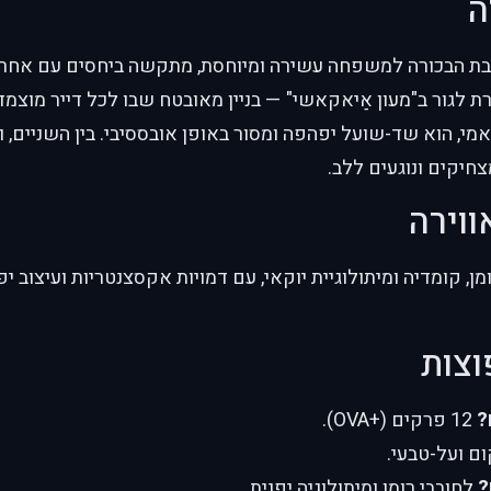
ה
 הבת הבכורה למשפחה עשירה ומיוחסת, מתקשה ביחסים עם אחרי
ברת לגור ב"מעון אַיאקאשי" — בניין מאובטח שבו לכל דייר מוצ
מי, הוא שד-שועל יפהפה ומסור באופן אובססיבי. בין השניים, וב
חיקים ונוגעים ללב.
ווירה
 קומדיה ומיתולוגיית יוקאי, עם דמויות אקסצנטריות ועיצוב יפ
וצות
?
12 פרקים (+OVA).
ם ועל-טבעי.
?
לחובבי רומן ומיתולוגיה יפנית.