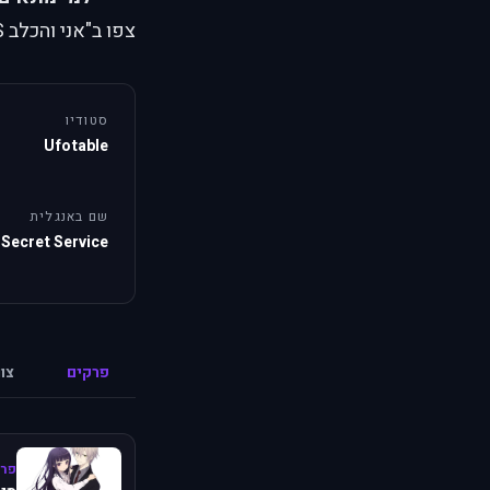
צפו ב"אני והכלב SS" אונליין בעברית עם תרגום איכותי.
סטודיו
Ufotable
שם באנגלית
 Secret Service
פרקים
צו
פרק