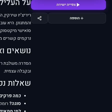
על העליל
צפייה ישירה
ריריצ'יו שירקין,
הוספה
והמתגונן. היא עו
סוֹאישי מיקטסוקא
נרקמים קשרים מצ
נושאים וא
הסדרה משלבת רומן,
ובקבלה עצמית.
שאלות נפ
כמה פרקים
סוגה?
רומקו
למי מתאים