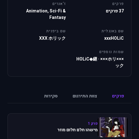
פרקים
ז'אנרים
37 פרקים
Animation, Sci-Fi &
Fantasy
שם באנגלית
שם ביפנית
XXX ホリック
xxxHOLiC
שמות נוספים
·
×××ホリ
×××HOLiC◆継
ック
פרקים
צוות התירגום
סקירות
פרק 1
מישהו חלם חלום מוזר