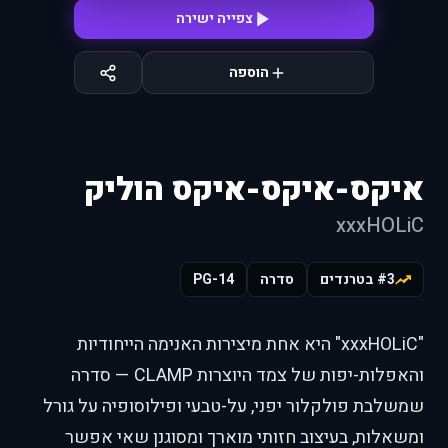
צפייה ישירה
הוספה
איקס-איקס-איקס הוליק
xxxHOLiC
#3 בטרנדים
סדרה
PG-14
"xxxHOLiC" היא אחת מיצירות האנימה הייחודיות
והאפלות-יפות של צמד היוצרות CLAMP — סדרה
שמשלבת פולקלור יפני, על-טבעי ופילוסופיה על גורל
ומשאלות, בעיצוב חזותי מוארך ומסוגנן שאי אפשר