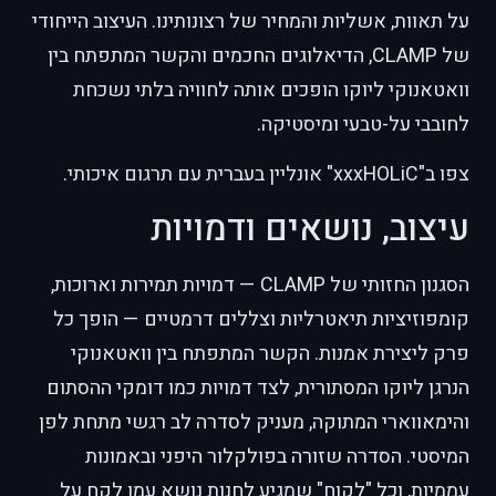
על תאוות, אשליות והמחיר של רצונותינו. העיצוב הייחודי
של CLAMP, הדיאלוגים החכמים והקשר המתפתח בין
וואטאנוקי ליוקו הופכים אותה לחוויה בלתי נשכחת
לחובבי על-טבעי ומיסטיקה.
צפו ב"xxxHOLiC" אונליין בעברית עם תרגום איכותי.
עיצוב, נושאים ודמויות
הסגנון החזותי של CLAMP — דמויות תמירות וארוכות,
קומפוזיציות תיאטרליות וצללים דרמטיים — הופך כל
פרק ליצירת אמנות. הקשר המתפתח בין וואטאנוקי
הנרגן ליוקו המסתורית, לצד דמויות כמו דומקי ההסתום
והימאווארי המתוקה, מעניק לסדרה לב רגשי מתחת לפן
המיסטי. הסדרה שזורה בפולקלור היפני ובאמונות
עממיות, וכל "לקוח" שמגיע לחנות נושא עמו לקח על