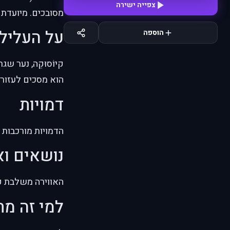
צפייה ישירה
מסובכים. מיועדת 
על העליל
הוספה
קיוֹסוּקֵה, נער 
הוא מסכים לעזור
דמויות
הדמויות מורכבות 
נושאים וא
האווירה משלבת קו
למי זה מ