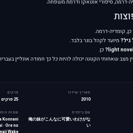
ה-דרמה, סיפורי אוטאקו ודרמת משפחה.
וצות
כן, קומדיה-דרמה.
גיל?
מיועד לקהל בוגר בלבד.
כן.
מצב שאחותי הקטנה יכולה להיות כל כך חמודה אונליין בעברית 
תאריך שידור
פרקים
2010
25 פרקים
שם ביפנית
שמות נוספ
a Konnani
俺の妹がこんなに可愛いわけがな
ai
·
Ore no
い
waii Wake