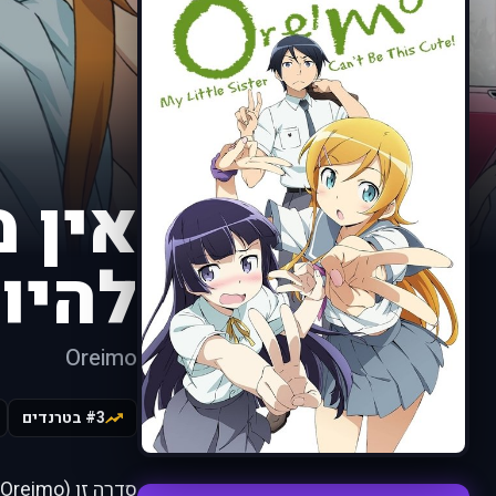
אין 
להיו
Oreimo
#3 בטרנדים