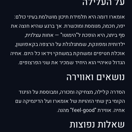
על העלילה
אומארו דומה היא תלמידת תיכון מושלמת בעיני כולם:
יפה, חכמה, מנומסת ומוכשרת. אך ברגע שהיא חוצה את
סף ביתה, היא הופכת ל"הימוטו" — אחות עצלנית,
ילדותית ומפונקת, שמתגלגלת על הרצפה בקאפושון,
אוכלת חטיפים ומשחקת במשחקי וידאו כל היום. אחיה
הגדול טאיהיי הוא היחיד שמכיר את שני הפרצופים.
נושאים ואווירה
הסדרה קלילה, מצחיקה ומכורה, ומבוססת על הניגוד
הקומי בין שתי הזהויות של אומארו ועל הדינמיקה עם
אחיה. אווירת "feel-good" מהנה.
שאלות נפוצות