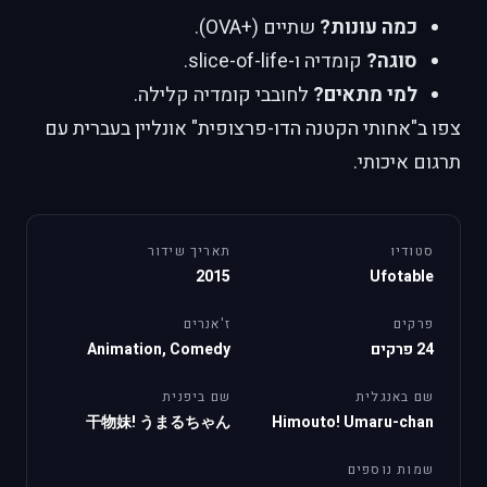
כמה עונות?
שתיים (+OVA).
סוגה?
קומדיה ו-slice-of-life.
למי מתאים?
לחובבי קומדיה קלילה.
צפו ב"אחותי הקטנה הדו-פרצופית" אונליין בעברית עם
תרגום איכותי.
סטודיו
תאריך שידור
2015
Ufotable
פרקים
ז'אנרים
24 פרקים
Animation, Comedy
שם באנגלית
שם ביפנית
干物妹! うまるちゃん
Himouto! Umaru-chan
שמות נוספים