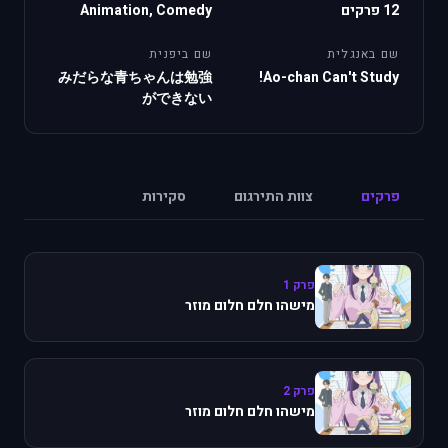
12 פרקים
Animation, Comedy
שם באנגלית
שם ביפנית
みだらな青ちゃんは勉強
Ao-chan Can't Study!
ができない
פרקים
צוות התירגום
סקירות
פרק 1
מישהו חלם חלום מוזר
פרק 2
מישהו חלם חלום מוזר