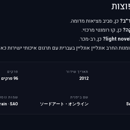
וצות
״ב?
כן, סביב מציאות מדומה.
ה?
כן, קו רומנטי מרכזי.
כן, רב-מכר.
ות החרב אונליין אונליין בעברית עם תרגום איכותי ישירות כאן
תאריך שידור
פרקים
2012
96 פרקים
שם ביפנית
שמות נוספ
rain
·
SAO
ソードアート・オンライン
S