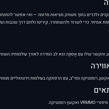
ה
שחקנים נלכדים בתוך משחק מציאות מדומה — ואי-אפשר להתנתק.
 אמיתי. כדי לשרוד ולהשתחרר, קִירִיטוֹ נלחם דרך שכבות ה
נחוש, והקשר שלו עם אָסוּנָה הוא לב הסדרה לאורך עולמותיה השוני
ווירה
שן, רומנטיקה ומד״ב, עם הרפתקה בעולמות וירטואליים מגווני
תאים
קשן-רומנטיקה.