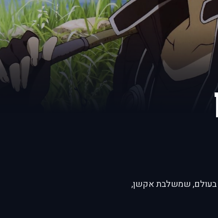
Sword Art Onl) היא אחת מסדרות ה-VRMMO המוכרות בעולם, שמשלבת אקשן,