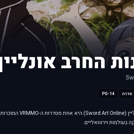
ת החרב אונליין
Sw
סדרה
PG-14
אומנות החרב אונליין (ine
 בעולמות וירטואליים.