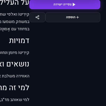
על העליל
צפייה ישירה
קִירִיטוֹ ואלפי 
הוספה
במשחק משמעו מוות
במיוחד עם אָסוּנָה.
דמויות
קִירִיטוֹ מיומן ו
נושאים וא
האווירה משלבת אק
למי זה מ
למי שאוהב מד״ב, סיפורי VRMMO וא