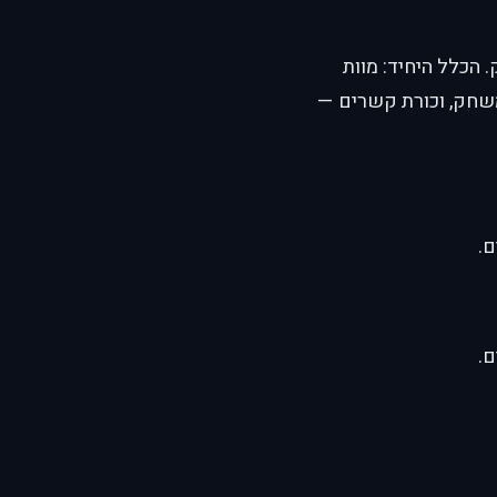
 הכלל היחיד: מוות
משחק, וכורת קשרים —
ם.
ם.