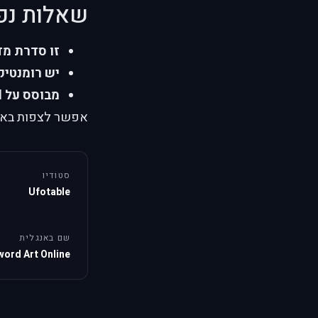
שאלות נפ
זו סדרת מד
יש רומנטיק
מבוסס על light novel?
אפשר לצפות באומנ
סטודיו
Ufotable
שם באנגלית
word Art Online