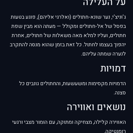
על העלילה
ג'וּניצ'י, נער שונא-חתולים (ואלרגי אליהם), פוגע בטעות
בפסל של אל-חתולים ומקולל — מעתה הוא מבין שפת
חתולים, ועליו למלא מאה משאלות של חתולים, אחרת
יהפוך בעצמו לחתול. כל זאת בזמן שהוא מנסה להתקרב
לנערה שמתה עליהם.
דמויות
הדמויות מקסימות ומשעשעות, והחתולים גונבים כל
סצנה.
נושאים ואווירה
האווירה קלילה, מצחיקה ומתוקה, עם הומור מצבי ורגעי
רומנטיקה.