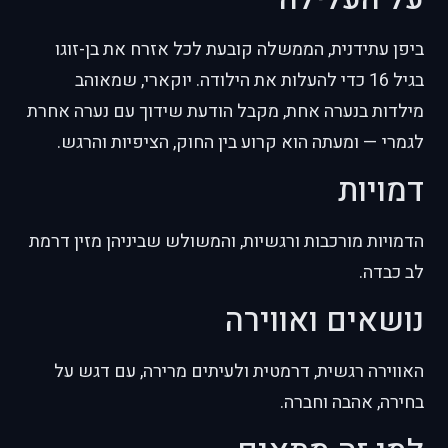
ביפן עתידנית, הממשלה קובעת לכל אזרח את בן-זוגו
בגיל 16 כדי להעלות את הילודה. יוקארי, שמאוהב
מילדות בנערה אחת, מקבל הודעת שידוך עם נערה אחרת
לגמרי — ומעתה הוא קרוע בין החוק, הציפיות והרגש.
דמויות
הדמויות מורכבות ורגשיות, והמשולש שביניהן מזין דרמת
לב כבדה.
נושאים ואווירה
האווירה רגשית, דרמטית ולעיתים מרירה, עם דגש על
בחירה, אהבה וחברה.