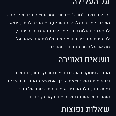
על העלילה
פיי לונג נולד כ"חריג" — שונה ממה שציפו מבנו של מנהיג
השבט. למרות הזלזול והקשיים, הוא מסרב לוותר, ויוצא
למסע התחשלות שבו ילמד לרתום את כוחו הייחודי,
להתעמת עם יריבים עוצמתיים ולגלות את האמת על
מוצאו ועל הכוח הקדום הטמון בו.
נושאים ואווירה
הסדרה עוסקת בהתגברות על דעות קדומות, בנחישות
ובמשמעות של מציאת הדרך העצמאית. הקרבות מהירים
ומסוגננים, ובלב הסיפור עומדת התבגרותו של גיבור
שמוכיח שהשונות שלו היא דווקא מקור כוחו.
שאלות נפוצות